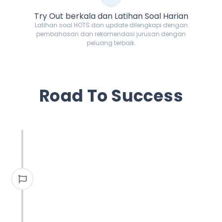
Try Out berkala dan Latihan Soal Harian
Latihan soal HOTS dan update dilengkapi dengan
pembahasan dan rekomendasi jurusan dengan
peluang terbaik.
Road To Success
Holistic Assessment
Setiap anak terlahir spesial dan istimewa
dengan segala keunikan dan kecerdasan yang
dimilikinya. Akademi Prestasi menghadirkan