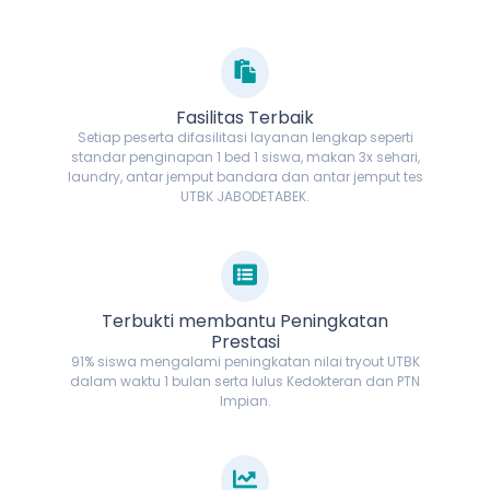
Fasilitas Terbaik
Setiap peserta difasilitasi layanan lengkap seperti
standar penginapan 1 bed 1 siswa, makan 3x sehari,
laundry, antar jemput bandara dan antar jemput tes
UTBK JABODETABEK.
Terbukti membantu Peningkatan
Prestasi
91% siswa mengalami peningkatan nilai tryout UTBK
dalam waktu 1 bulan serta lulus Kedokteran dan PTN
Impian.